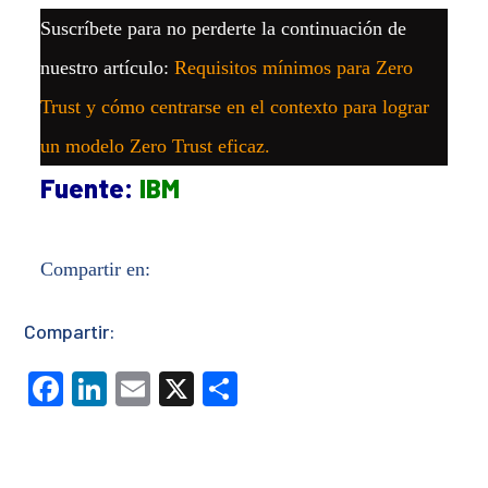
Suscríbete para no perderte la continuación de
nuestro artículo:
Requisitos mínimos para Zero
Trust y cómo centrarse en el contexto para lograr
un modelo Zero Trust eficaz.
Fuente:
IBM
Compartir en:
Compartir:
Facebook
LinkedIn
Email
X
Partager