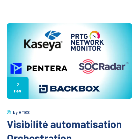
7
Fév
by
HTBS
Visibilité automatisation
Orchestration